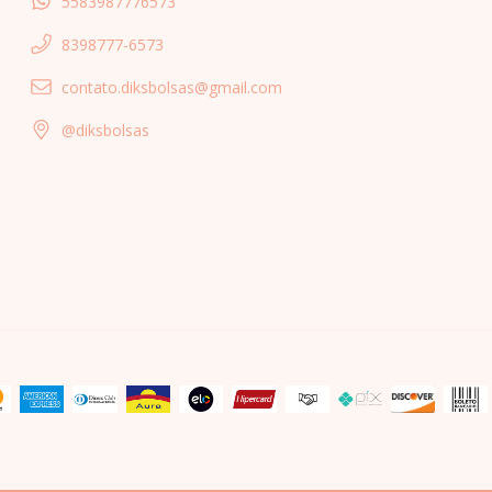
5583987776573
8398777-6573
contato.diksbolsas@gmail.com
@diksbolsas