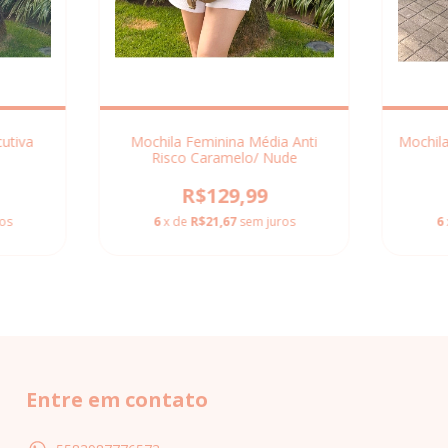
utiva
Mochila Feminina Média Anti
Mochila
Risco Caramelo/ Nude
R$129,99
os
6
x de
R$21,67
sem juros
6
Entre em contato