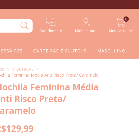
0
Atendimento
Minha conta
Meu carrinho
CESSÁIRES
CARTEIRAS E CLUTCHS
MASCULINO
cio
>
MOCHILAS
>
chila Feminina Média Anti Risco Preta/ Caramelo
ochila Feminina Média
nti Risco Preta/
aramelo
R$129,99