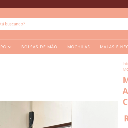
BRO
BOLSAS DE MÃO
MOCHILAS
MALAS E NE
Iní
Mo
M
A
C