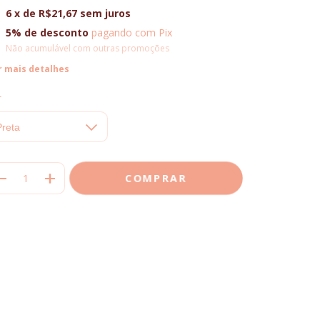
6
x de
R$21,67
sem juros
5% de desconto
pagando com Pix
Não acumulável com outras promoções
r mais detalhes
r
Meios de envio
regas para o CEP:
ALTERAR CEP
CALCULAR
ça login
e use seus dados de entrega
 sei meu CEP