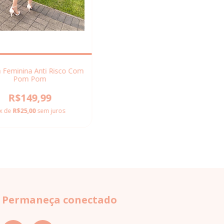
 Feminina Anti Risco Com
Pom Pom
R$149,99
x de
R$25,00
sem juros
Permaneça conectado