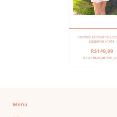
Mochila Masculina Exec
Elegance Preta
R$149,99
6
x de
R$25,00
sem jur
Menu