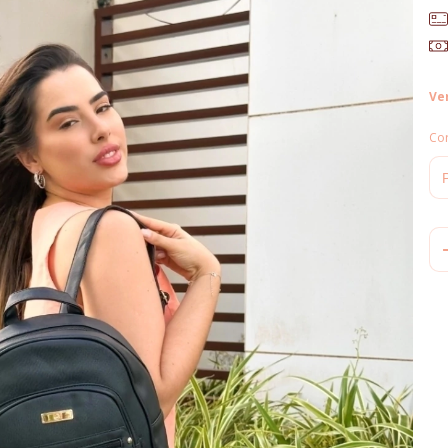
Ve
Co
Ent
Fa
Não