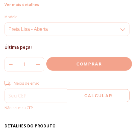
Ver mais detalhes
Modelo
Última peça!
Entregas para o CEP:
ALTERAR CEP
Meios de envio
CALCULAR
Não sei meu CEP
DETALHES DO PRODUTO